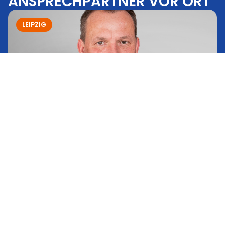
ANSPRECHPARTNER VOR ORT
LEIPZIG
Dipl.-Ing. Ero Heidmann
POTSDAM