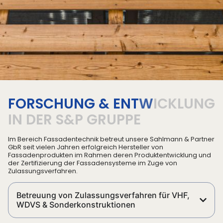
F
O
R
S
C
H
U
N
G
&
E
N
T
W
I
C
K
L
U
N
G
ALLES NUR FASSADE?
I
N
D
E
R
S
&
P
G
R
U
P
P
E
Im Bereich Forschung & Entwicklung sind wir sogar stolz
drauf
Im Bereich Fassadentechnik betreut unsere Sahlmann & Partner
GbR seit vielen Jahren erfolgreich Hersteller von
Fassadenprodukten im Rahmen deren Produktentwicklung und
der Zertifizierung der Fassadensysteme im Zuge von
Zulassungsverfahren.
Betreuung von Zulassungsverfahren für VHF,
WDVS & Sonderkonstruktionen