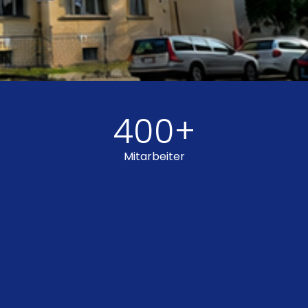
UNSERE S&P
400
+
STANDORTE
Mitarbeiter
Wir sind in der Gemeinschaft nur so gut, wie jeder Einzelne
von uns. Deshalb leben wir in der S&P Gruppe von Vielfalt
und dem Miteinander